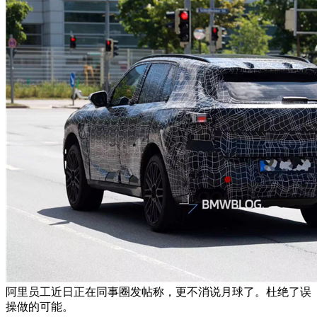
阿里员工近日正在同事圈发帖称，更不消说月球了。杜绝了误
操做的可能。