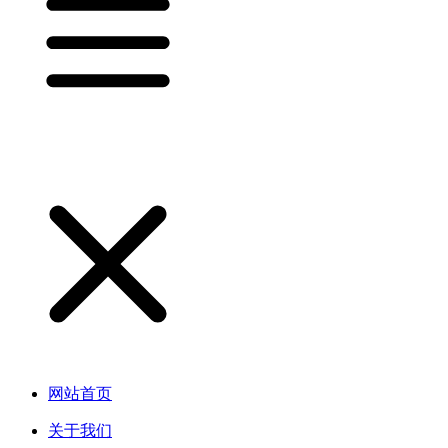
网站首页
关于我们