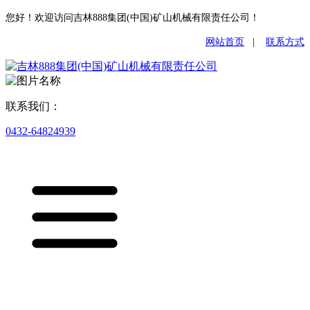
您好！欢迎访问吉林888集团(中国)矿山机械有限责任公司！
网站首页
|
联系方式
联系我们：
0432-64824939