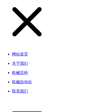
网站首页
关于我们
机械百科
机械自动化
联系我们