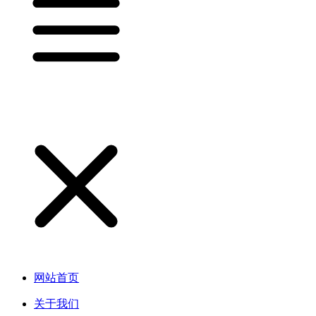
网站首页
关于我们