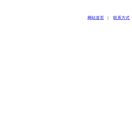
网站首页
|
联系方式