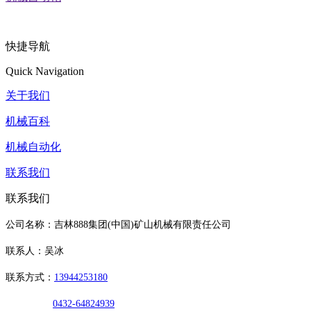
快捷导航
Quick Navigation
关于我们
机械百科
机械自动化
联系我们
联系我们
公司名称：吉林888集团(中国)矿山机械有限责任公司
联系人：吴冰
联系方式：
13944253180
0432-64824939