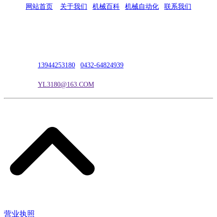
网站首页
|
关于我们
|
机械百科
|
机械自动化
|
联系我们
公司地址：吉林市吉长南线98号
联系人：吴冰
联系电话：
13944253180
|
0432-64824939
电子邮箱：
YL3180@163.COM
营业执照