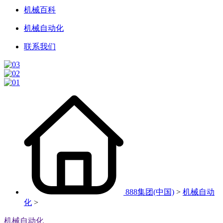
机械百科
机械自动化
联系我们
888集团(中国)
>
机械自动
化
>
机械自动化