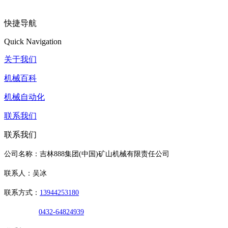
快捷导航
Quick Navigation
关于我们
机械百科
机械自动化
联系我们
联系我们
公司名称：吉林888集团(中国)矿山机械有限责任公司
联系人：吴冰
联系方式：
13944253180
0432-64824939