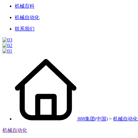
机械百科
机械自动化
联系我们
888集团(中国)
>
机械自动化
机械自动化