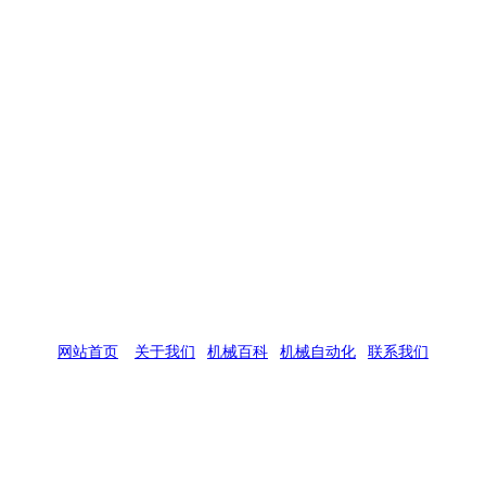
网站首页
|
关于我们
|
机械百科
|
机械自动化
|
联系我们