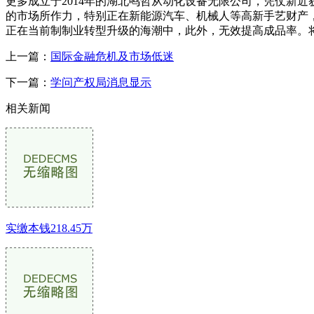
更多成立于2014年的湖北鸣哲从动化设备无限公司，凭仗新
的市场所作力，特别正在新能源汽车、机械人等高新手艺财产
正在当前制制业转型升级的海潮中，此外，无效提高成品率。将
上一篇：
国际金融危机及市场低迷
下一篇：
学问产权局消息显示
相关新闻
实缴本钱218.45万