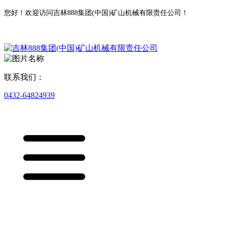
您好！欢迎访问吉林888集团(中国)矿山机械有限责任公司！
联系我们：
0432-64824939