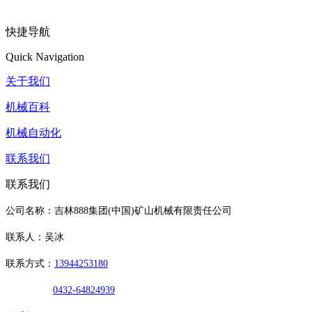
快捷导航
Quick Navigation
关于我们
机械百科
机械自动化
联系我们
联系我们
公司名称：吉林888集团(中国)矿山机械有限责任公司
联系人：吴冰
联系方式：
13944253180
0432-64824939