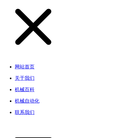
网站首页
关于我们
机械百科
机械自动化
联系我们