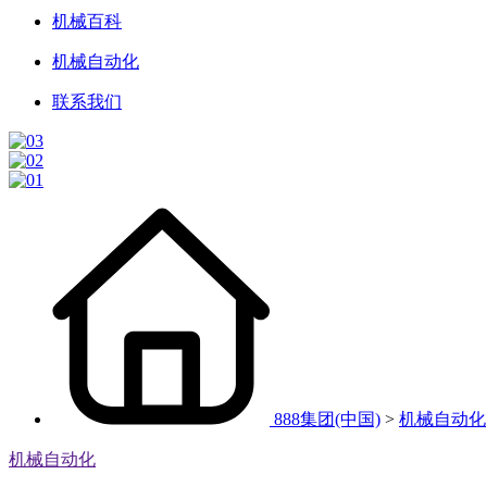
机械百科
机械自动化
联系我们
888集团(中国)
>
机械自动化
机械自动化