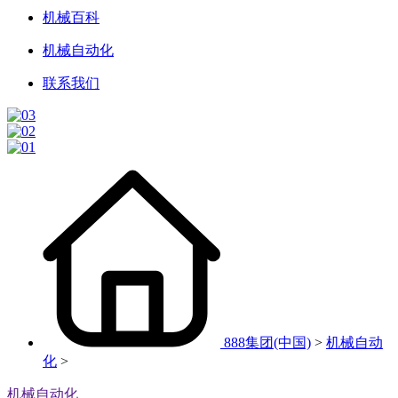
机械百科
机械自动化
联系我们
888集团(中国)
>
机械自动
化
>
机械自动化