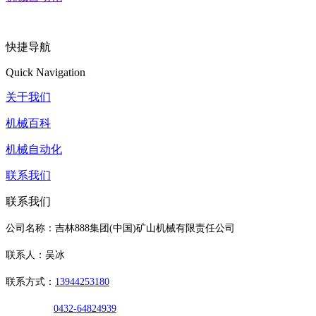
快捷导航
Quick Navigation
关于我们
机械百科
机械自动化
联系我们
联系我们
公司名称：吉林888集团(中国)矿山机械有限责任公司
联系人：吴冰
联系方式：
13944253180
0432-64824939