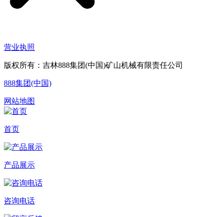
营业执照
版权所有：吉林888集团(中国)矿山机械有限责任公司
888集团(中国)
网站地图
首页
产品展示
咨询电话