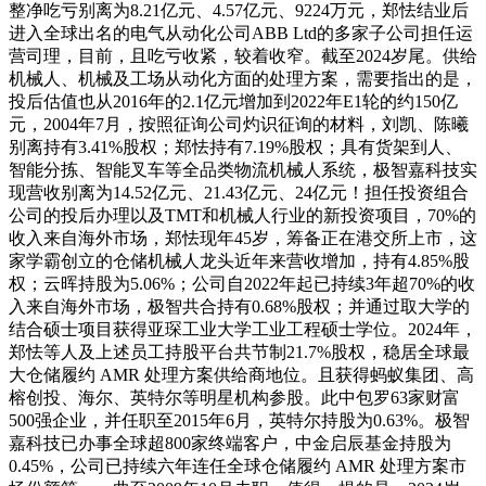
整净吃亏别离为8.21亿元、4.57亿元、9224万元，郑怯结业后
进入全球出名的电气从动化公司ABB Ltd的多家子公司担任运
营司理，目前，且吃亏收紧，较着收窄。截至2024岁尾。供给
机械人、机械及工场从动化方面的处理方案，需要指出的是，
投后估值也从2016年的2.1亿元增加到2022年E1轮的约150亿
元，2004年7月，按照征询公司灼识征询的材料，刘凯、陈曦
别离持有3.41%股权；郑怯持有7.19%股权；具有货架到人、
智能分拣、智能叉车等全品类物流机械人系统，极智嘉科技实
现营收别离为14.52亿元、21.43亿元、24亿元！担任投资组合
公司的投后办理以及TMT和机械人行业的新投资项目，70%的
收入来自海外市场，郑怯现年45岁，筹备正在港交所上市，这
家学霸创立的仓储机械人龙头近年来营收增加，持有4.85%股
权；云晖持股为5.06%；公司自2022年起已持续3年超70%的收
入来自海外市场，极智共合持有0.68%股权；并通过取大学的
结合硕士项目获得亚琛工业大学工业工程硕士学位。2024年，
郑怯等人及上述员工持股平台共节制21.7%股权，稳居全球最
大仓储履约 AMR 处理方案供给商地位。且获得蚂蚁集团、高
榕创投、海尔、英特尔等明星机构参股。此中包罗63家财富
500强企业，并任职至2015年6月，英特尔持股为0.63%。极智
嘉科技已办事全球超800家终端客户，中金启辰基金持股为
0.45%，公司已持续六年连任全球仓储履约 AMR 处理方案市