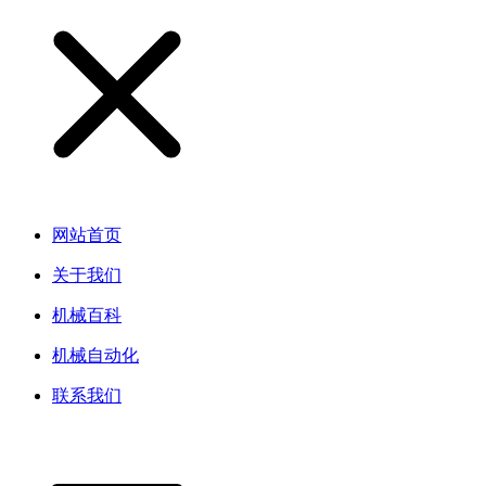
网站首页
关于我们
机械百科
机械自动化
联系我们